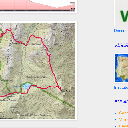
Descrip
VISOR
Institu
ENLA
Caps
Vere
Fede