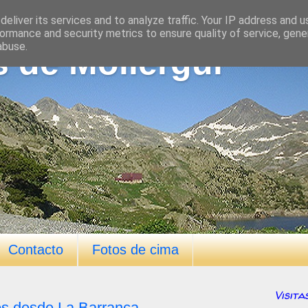
eliver its services and to analyze traffic. Your IP address and 
ormance and security metrics to ensure quality of service, gen
abuse.
s de Mollergui
Contacto
Fotos de cima
Visita
os desde La Barranca