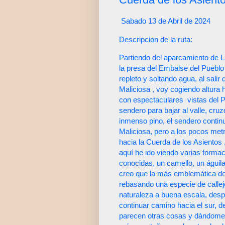
Sabado 13 de Abril de 2024
Descripcion de la ruta:
Partiendo del aparcamiento de L
la presa del Embalse del Puebl
repleto y soltando agua, al salir
Maliciosa , voy cogiendo altura 
con espectaculares
vistas del P
sendero para bajar al valle, cru
inmenso pino, el sendero continu
Maliciosa, pero a los pocos metr
hacia la Cuerda de los Asientos 
aquí he ido viendo varias form
conocidas, un camello, un águil
creo que la más emblemática de 
rebasando una especie de callejó
naturaleza a buena escala, desp
continuar camino hacia el sur, 
parecen otras cosas y dándome l