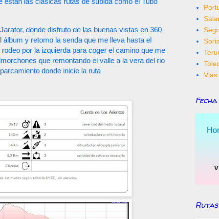
 están las clásicas rutas de subida como el Tubo
Port
Sal
 Jarator, donde disfruto de las buenas vistas en 360
Sego
el álbum y retomo la senda que me lleva hasta el
Sori
 rodeo por la izquierda para coger el camino que me
Teru
lmorchones que remontando el valle a la vera del rio
Tole
parcamiento donde inicie la ruta
Vias 
Fecha
Hor
v
Rutas