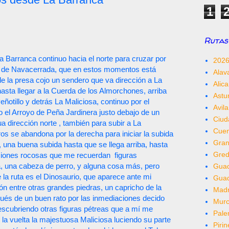
1
Rutas 
a Barranca continuo hacia el norte para cruzar por
202
o de Navacerrada, que en estos momentos está
Alav
 de la presa cojo un sendero que va dirección a La
Alica
hasta llegar a la Cuerda de los Almorchones, arriba
Astu
eñotillo y detrás La Maliciosa, continuo por el
Avila
zo el Arroyo de Peña Jardinera justo debajo de un
Ciud
a dirección norte , también para subir a La
Cue
os se abandona por la derecha para iniciar la subida
Gra
, una buena subida hasta que se llega arriba, hasta
Gred
aciones rocosas que me recuerdan
figuras
a, una cabeza de perro, y alguna cosa más, pero
Guad
la ruta es el Dinosaurio, que aparece ante mi
Gua
n entre otras grandes piedras, un capricho de la
Madr
ués de un buen rato por las inmediaciones decido
Murc
descubriendo otras figuras pétreas que a mí me
Pale
a vuelta la majestuosa Maliciosa luciendo su parte
Piri