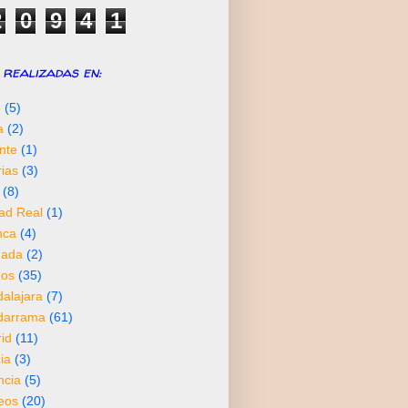
2
0
9
4
1
realizadas en:
6
(5)
a
(2)
nte
(1)
rias
(3)
(8)
ad Real
(1)
nca
(4)
nada
(2)
os
(35)
alajara
(7)
darrama
(61)
id
(11)
ia
(3)
ncia
(5)
neos
(20)