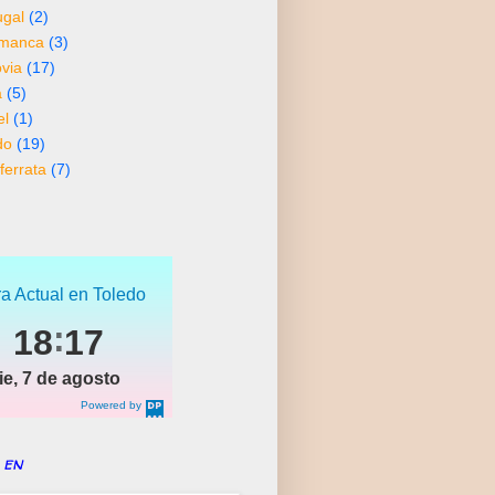
ugal
(2)
amanca
(3)
via
(17)
a
(5)
el
(1)
do
(19)
ferrata
(7)
a Actual en Toledo
18
17
ie, 7 de agosto
Powered by
DaysPedia.c
om
 en