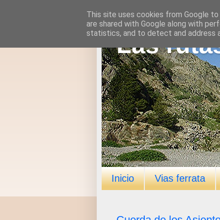
This site uses cookies from Google to d
are shared with Google along with perf
statistics, and to detect and address 
Las ruta
Inicio
Vias ferrata
Cuerda de los Asient