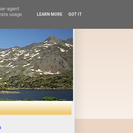
user-agent
erate usage
LEARN MORE
GOT IT
s