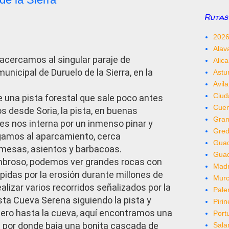
Rutas 
202
Alav
acercamos al singular paraje de
Alica
unicipal de Duruelo de la Sierra, en la
Astu
Avila
Ciud
te una pista forestal que sale poco antes
Cue
os desde Soria, la pista, en buenas
Gra
es nos interna por un inmenso pinar y
Gred
gamos al aparcamiento, cerca
Guad
mesas, asientos y barbacoas.
Gua
ombroso, podemos ver grandes rocas con
Madr
idas por la erosión durante millones de
Murc
lizar varios recorridos señalizados por la
Pale
ta Cueva Serena siguiendo la pista y
Piri
ero hasta la cueva, aquí encontramos una
Port
 por donde baja una bonita cascada de
Sal