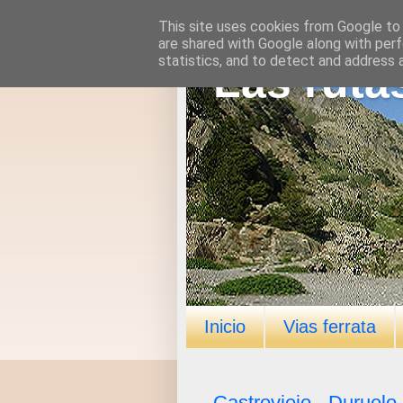
This site uses cookies from Google to d
are shared with Google along with perf
statistics, and to detect and address 
Las ruta
Inicio
Vias ferrata
Castroviejo - Duruelo 