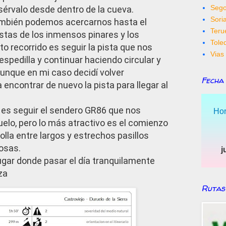
Sego
sérvalo desde dentro de la cueva.
Sori
ambién podemos acercarnos hasta el
Teru
istas de los inmensos pinares y los
Tole
ito recorrido es seguir la pista que nos
Vias 
espedilla y continuar haciendo circular y
aunque en mi caso decidí volver
Fecha
 encontrar de nuevo la pista para llegar al
o es seguir el sendero GR86 que nos
Hor
elo, pero lo más atractivo es el comienzo
olla entre largos y estrechos pasillos
osas.
j
lugar donde pasar el día tranquilamente
za
Rutas