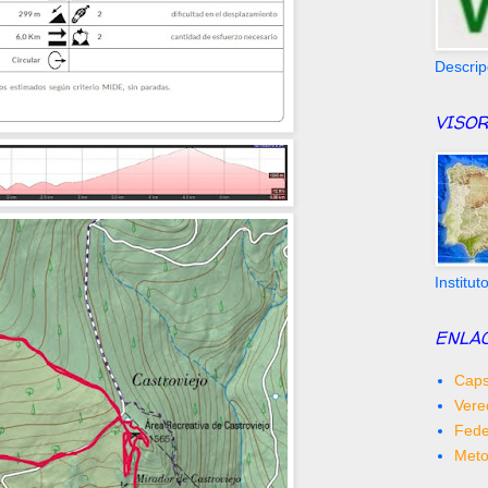
Descrip
VISOR
Institu
ENLA
Caps
Vere
Fede
Met