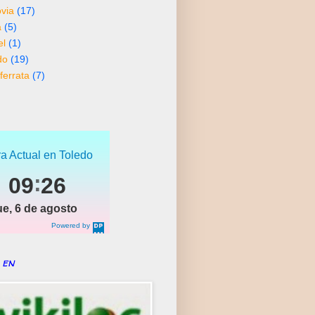
via
(17)
a
(5)
el
(1)
do
(19)
ferrata
(7)
a Actual en Toledo
09
26
ue, 6 de agosto
Powered by
DaysPedia.c
om
 en