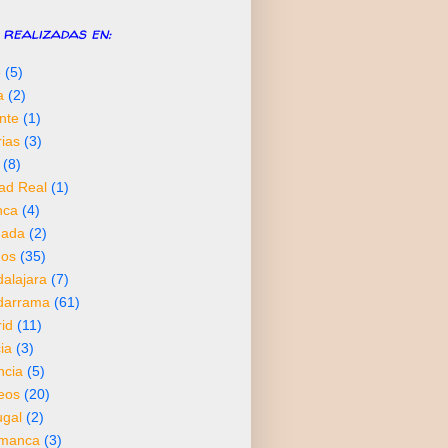
realizadas en:
6
(5)
a
(2)
nte
(1)
rias
(3)
(8)
ad Real
(1)
nca
(4)
nada
(2)
os
(35)
alajara
(7)
darrama
(61)
id
(11)
ia
(3)
ncia
(5)
neos
(20)
ugal
(2)
amanca
(3)