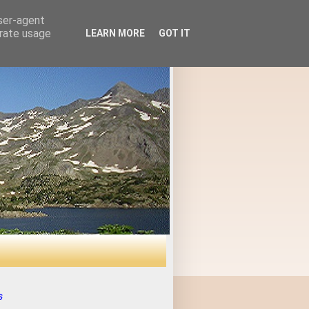
user-agent
erate usage
LEARN MORE
GOT IT
s