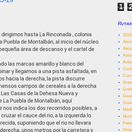
1
Rutas 
s dirigimos hasta La Rinconada , colonia
202
a Puebla de Montalbán, al inicio del núcleo
Alav
Alica
equeña área de descanso y el cartel de
Astu
Avila
ndo las marcas amarillo y blanco del
Ciud
nar y llegamos a una pista asfaltada, en
Cue
s hacia la derecha, la pista discurre
Gra
inmensos campos de cereales a la derecha
Gred
r Las Casas de la Dehesa Nueva y
Guad
e La Puebla de Montalbán, aquí
Gua
nos indica los dos recorridos posibles, a
Madr
uzar el cauce del rio, a la izquierda lo
Murc
ecida, suponiendo que el rio no llevara
Pale
erecha, unos metros por la carretera y
Piri