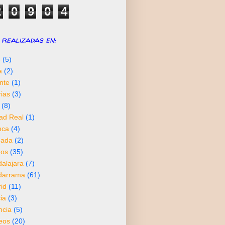
2
0
9
0
4
realizadas en:
6
(5)
a
(2)
nte
(1)
rias
(3)
(8)
ad Real
(1)
nca
(4)
nada
(2)
os
(35)
alajara
(7)
darrama
(61)
id
(11)
ia
(3)
ncia
(5)
neos
(20)