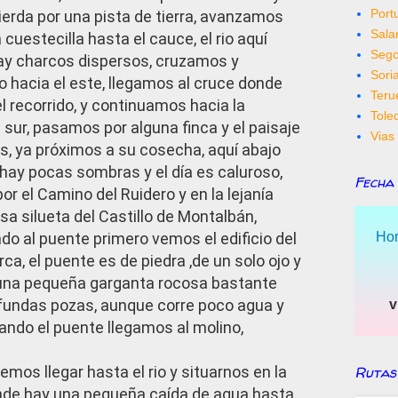
Port
ierda por una pista de tierra, avanzamos
Sal
cuestecilla hasta el cauce, el rio aquí
Sego
ay charcos dispersos, cruzamos y
Sori
 hacia el este, llegamos al cruce donde
Teru
el recorrido, y continuamos hacia la
Tole
 sur, pasamos por alguna finca y el paisaje
Vias 
s, ya próximos a su cosecha, aquí abajo
, hay pocas sombras y el día es caluroso,
Fecha
or el Camino del Ruidero y en la lejanía
a silueta del Castillo de Montalbán,
Hor
 al puente primero vemos el edificio del
ca, el puente es de piedra ,de un solo ojo y
 una pequeña garganta rocosa bastante
fundas pozas, aunque corre poco agua y
v
ndo el puente llegamos al molino,
Rutas
emos llegar hasta el rio y situarnos en la
onde hay una pequeña caída de agua hasta