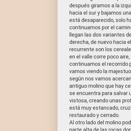
después giramos a la izqu
hacia el sur y bajamos una 
está desaparecido, solo h
continuamos por el camino
llegan las dos variantes d
derecha, de nuevo hacia el
recurrente son los cereale
en el valle corre poco aire
continuamos el recorrido p
vamos viendo la majestuos
según nos vamos acercando
antiguo molino que hay cer
se encuentra para salvar
vistosa, creando unas pro
está muy estancado, cruza
restaurado y cerrado.
Al otro lado del molino pod
parte alta de las rocas d