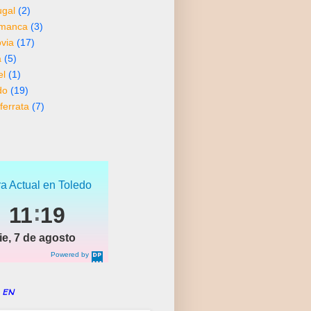
ugal
(2)
amanca
(3)
via
(17)
a
(5)
el
(1)
do
(19)
ferrata
(7)
a Actual en Toledo
11
19
ie, 7 de agosto
Powered by
DaysPedia.c
om
 en