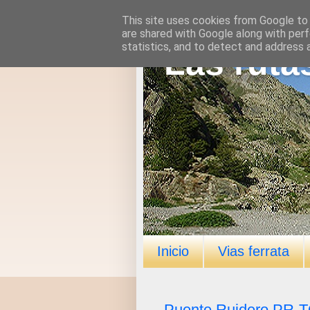
This site uses cookies from Google to d
are shared with Google along with perf
statistics, and to detect and address 
Las ruta
Inicio
Vias ferrata
Puente Ruidero PR-