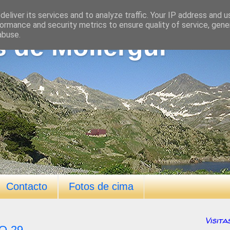
eliver its services and to analyze traffic. Your IP address and 
ormance and security metrics to ensure quality of service, gen
abuse.
s de Mollergui
Contacto
Fotos de cima
Visita
TO-29