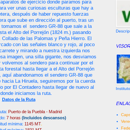
 aparatos de ejercicio donde paramos para
a ver unas curiosas esculturas que hay a
etera, después de haber repuesto fuerzas
era que sube en dirección al puerto, tras un
to tomamos el sendero GR-88 que sale a la
Descrip
sta el Alto del Porrejón (1824 m.) pasando
, Collado de las Palomas y Peña Hierro. El
cado con las señales blanco y rojo, al poco
VISOR
carrete y mirando a nuestra izquierda nos
sa imagen, una silla gigante, nos desviamos
 y volvemos al sendero para continuar por el
 forestal hasta llegar a el Alto del Porrejón
o, aquí abandonamos el sendero GR-88 que
e hacia La Hiruela, seguiremos por la cuerda
o por El Contadero hasta llegar de nuevo al
Institu
 donde iniciamos la ruta.
Datos de la Ruta
ENLA
Ruta:
Puerto de la Puebla - Madrid
Caps
do:
7 horas
(Incluidos descansos)
Vere
titud mínima:
1145 MT
.
Fede
titud máxima:
1831 MT
.