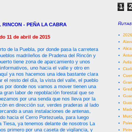
1
Rutas 
L RINCON - PEÑA LA CABRA
202
do
11 de abril de 2015
Alav
Alica
to de la Puebla, por donde pasa la carretera
ueblos madrileños de Pradena del Rincón y
Astu
 puerto tiene zona de aparcamiento y unos
Avila
nformativos, uno hacia el valle y otro en
Ciud
 aquí ya nos hacemos una idea bastante clara
Cue
l resto del día, la vista del valle, el pueblo
Gra
das por donde nos vamos a mover tienen una
Gred
la gran labor de repoblación forestal que se
Guad
pezamos por una senda que nos lleva por la
Gua
cón en dirección sur, verdes praderas al lado
Madr
ercando a unas instalaciones de antenas,
Murc
o hacia el Cerro Portezuela, para luego
Pale
a Tiesa, ya tenemos delante de nosotros La
s primero por una caseta de vigilancia, y
Piri