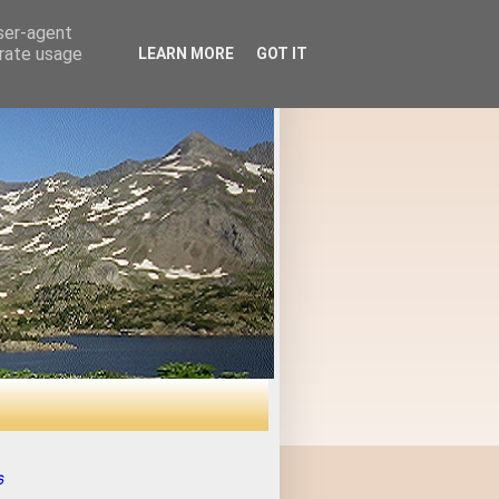
user-agent
erate usage
LEARN MORE
GOT IT
s