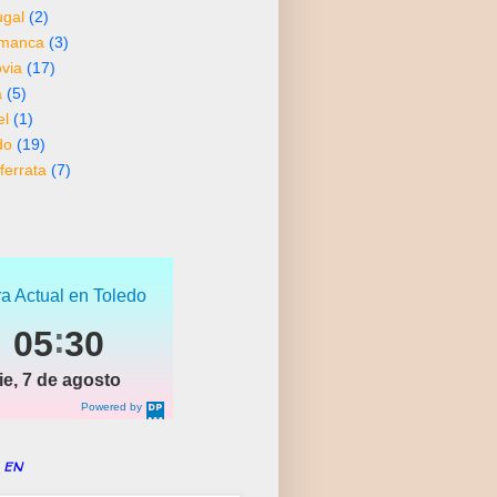
ugal
(2)
amanca
(3)
via
(17)
a
(5)
el
(1)
do
(19)
ferrata
(7)
a Actual en Toledo
05
30
ie, 7 de agosto
Powered by
DaysPedia.c
om
 en