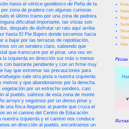
ión hasta el vértice geodésico de Peña de la
Port
 por zona de pradera con algunas curiosas
Sal
ués el último tramo por una zona de pedrera
Sego
nguna dificultad importante, las vistas son
Sori
os, después de disfrutar un rato aquí arriba
Teru
ur hasta El Pie Bajero donde torcemos hacia
Tole
r a bajar por las terrazas de repoblación,
Vias 
inos sin un sendero claro, sabiendo que
stal que transcurre por el pinar, una vez en
a la izquierda en dirección sur más o menos
Fecha
os con bastante pendiente y con un firme muy
de hay que extremar las precauciones para
cortafuegos sale otra pista a nuestra izquierda
Hor
 metros y que abandonamos por la derecha
a vegetación por un estrecho sendero, casi
ón al pueblo, salimos de esta zona de monte
v
ño arroyo y seguimos por un denso pinar y
e una finca llegamos al puente que cruza el
mos en el camino del Centro de Educación
a nuestra izquierda y el camino nos conduce
Rutas
uamos en dirección al pueblo, encontramos un