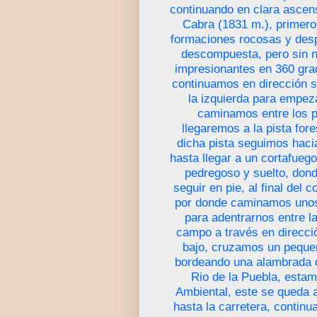
continuando en clara ascens
Cabra (1831 m.), primero
formaciones rocosas y desp
descompuesta, pero sin ni
impresionantes en 360 grad
continuamos en dirección s
la izquierda para empeza
caminamos entre los p
llegaremos a la pista fore
dicha pista seguimos haci
hasta llegar a un cortafueg
pedregoso y suelto, don
seguir en pie, al final del 
por donde caminamos unos
para adentrarnos entre l
campo a través en direcci
bajo, cruzamos un peque
bordeando una alambrada d
Rio de la Puebla, esta
Ambiental, este se queda 
hasta la carretera, contin