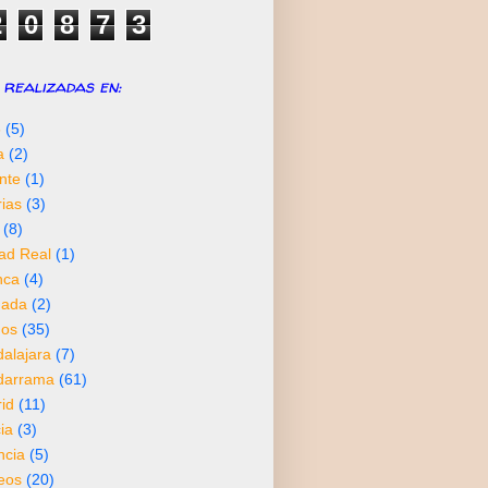
2
0
8
7
3
realizadas en:
6
(5)
a
(2)
nte
(1)
rias
(3)
(8)
ad Real
(1)
nca
(4)
nada
(2)
os
(35)
alajara
(7)
darrama
(61)
id
(11)
ia
(3)
ncia
(5)
neos
(20)