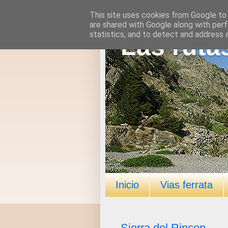
This site uses cookies from Google to d
are shared with Google along with perf
statistics, and to detect and address 
Las ruta
Inicio
Vias ferrata
Sierra del Rincon