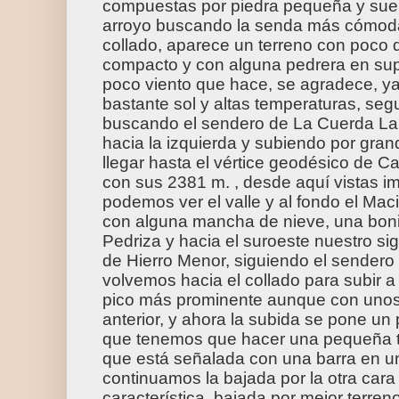
compuestas por piedra pequeña y suel
arroyo buscando la senda más cómoda
collado, aparece un terreno con poco 
compacto y con alguna pedrera en super
poco viento que hace, se agradece, y
bastante sol y altas temperaturas, s
buscando el sendero de La Cuerda Lar
hacia la izquierda y subiendo por gran
llegar hasta el vértice geodésico de 
con sus 2381 m. , desde aquí vistas i
podemos ver el valle y al fondo el Mac
con alguna mancha de nieve, una bon
Pedriza y hacia el suroeste nuestro si
de Hierro Menor, siguiendo el sender
volvemos hacia el collado para subir 
pico más prominente aunque con unos
anterior, y ahora la subida se pone un
que tenemos que hacer una pequeña t
que está señalada con una barra en u
continuamos la bajada por la otra cara 
característica, bajada por mejor terren