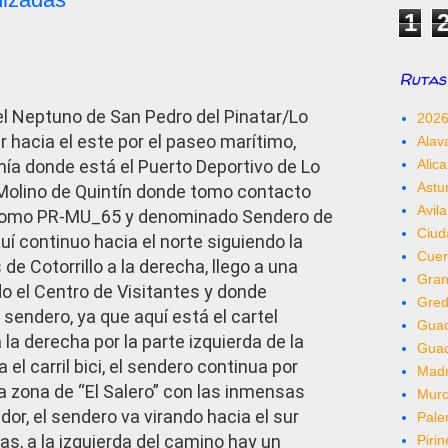
1
Rutas 
el Neptuno de San Pedro del Pinatar/Lo
202
hacia el este por el paseo marítimo,
Alav
Alica
hía donde está el Puerto Deportivo de Lo
Astu
 Molino de Quintín donde tomo contacto
Avila
como PR-MU_65 y denominado Sendero de
Ciud
í continuo hacia el norte siguiendo la
Cue
 de Cotorrillo a la derecha, llego a una
Gra
o el Centro de Visitantes y donde
Gred
sendero, ya que aquí está el cartel
Guad
 la derecha por la parte izquierda de la
Gua
 el carril bici, el sendero continua por
Madr
a zona de “El Salero” con las inmensas
Murc
dor, el sendero va virando hacia el sur
Pale
as, a la izquierda del camino hay un
Piri