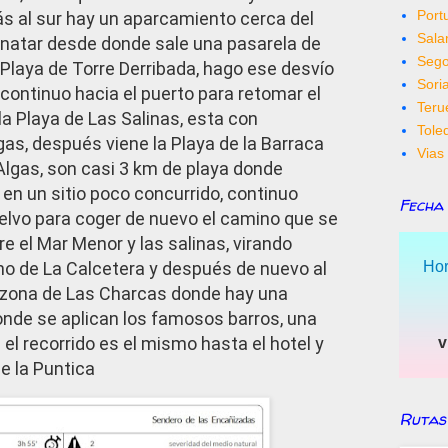
Port
ás al sur hay un aparcamiento cerca del
Sal
inatar desde donde sale una pasarela de
Sego
 Playa de Torre Derribada, hago ese desvío
Sori
 continuo hacia el puerto para retomar el
Teru
a Playa de Las Salinas, esta con
Tole
as, después viene la Playa de la Barraca
Vias 
Algas, son casi 3 km de playa donde
 en un sitio poco concurrido, continuo
Fecha
elvo para coger de nuevo el camino que se
re el Mar Menor y las salinas, virando
Hor
lino de La Calcetera y después de nuevo al
a zona de Las Charcas donde hay una
nde se aplican los famosos barros, una
 el recorrido es el mismo hasta el hotel y
v
e la Puntica
Rutas