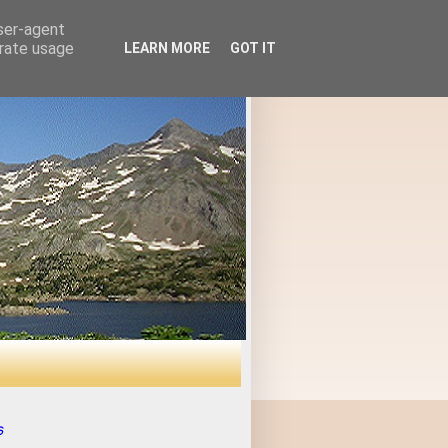
user-agent
erate usage
LEARN MORE
GOT IT
s