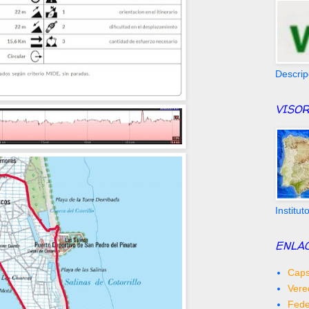
Descrip
VISOR
Institu
ENLA
Caps
Vere
Fede