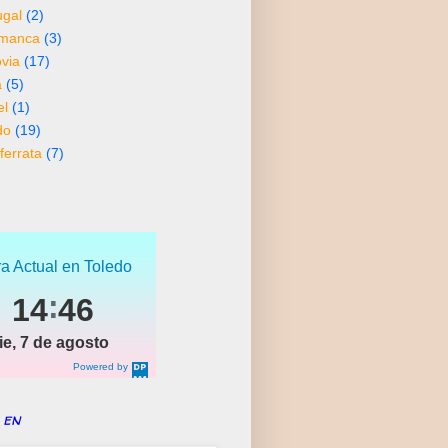
ugal
(2)
amanca
(3)
via
(17)
a
(5)
el
(1)
do
(19)
ferrata
(7)
a Actual en Toledo
14
46
ie, 7 de agosto
Powered by
DaysPedia.c
om
 en