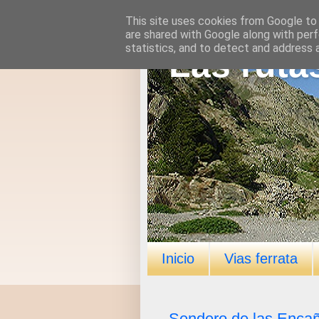
This site uses cookies from Google to d
are shared with Google along with perf
statistics, and to detect and address 
Las ruta
Inicio
Vias ferrata
Sendero de las Enca