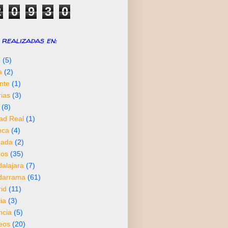
2
0
9
3
0
realizadas en:
6
(5)
a
(2)
nte
(1)
rias
(3)
(8)
ad Real
(1)
nca
(4)
nada
(2)
os
(35)
alajara
(7)
darrama
(61)
id
(11)
ia
(3)
ncia
(5)
neos
(20)