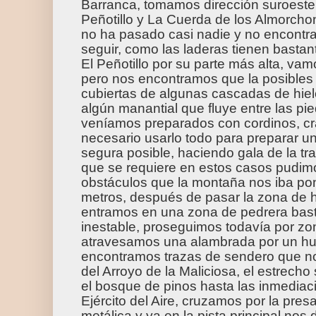
Barranca, tomamos dirección suroeste p
Peñotillo y La Cuerda de los Almorcho
no ha pasado casi nadie y no encontr
seguir, como las laderas tienen basta
El Peñotillo por su parte más alta, va
pero nos encontramos que la posibles
cubiertas de algunas cascadas de hi
algún manantial que fluye entre las pi
veníamos preparados con cordinos, cr
necesario usarlo todo para preparar u
segura posible, haciendo gala de la tr
que se requiere en estos casos pudimo
obstáculos que la montaña nos iba p
metros, después de pasar la zona de h
entramos en una zona de pedrera bas
inestable, proseguimos todavía por zon
atravesamos una alambrada por un hu
encontramos trazas de sendero que no
del Arroyo de la Maliciosa, el estrech
el bosque de pinos hasta las inmediac
Ejército del Aire, cruzamos por la pre
metálica y ya en la pista principal nos 