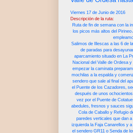
Viernes 17 de Junio de 2016
Descripción de la ruta:
Ruta de fin de semana con la i
los picos más altos del Pirine
empleamos 
Salimos de Illescas a las 6 de 
de paradas para desayunar 
aparcamiento situado en La Pr
Nacional del Valle de Ordesa y
empezar la caminata preparam
mochilas a la espalda y comenz
sendero que sale al final del 
el Puente de los Cazadores, seg
después de unos ochocientos m
vez por el Puente de Cotat
abedules, fresnos y sauces sig
Cola de Caballo y Refugio de
paredes verticales que dan a 
izquierda la Faja Canarellos y 
el sendero GR11 o Senda de l