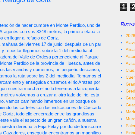
1
Rutas 
ntención de hacer cumbre en Monte Perdido, uno de
o Aragonés con sus 3348 metros, la primera etapa la
202
en llegar al refugio de Goriz.
Alav
la mañana del viernes 17 de junio, después de un par
Alica
y repostar llegamos sobre la 1 del mediodía al
Astu
adera del Valle de Ordesa perteneciente al Parque
 Monte Perdido de la provincia de Huesca, antes de
Avila
os las viandas y comemos, un pequeño descanso,
Ciud
amos la ruta sobre las 2 del mediodía. Tomamos el
Cue
aparcamiento y enseguida cruzamos el rio Arazas por
Gra
ún nuestra marcha el rio lo tenemos a la izquierda,
Gred
etros volvemos a cruzar al otro lado del rio, esta
Guad
uero, vamos caminando inmersos en un bosque de
Gua
uiendo los carteles con las indicaciones de Cascada
Madr
 Goriz, todo ello encerrado entre las grandiosas
Murc
este valle el aspecto de un gran cañón, a nuestra
Pale
a nuestra derecha la Faja Pelay por donde transcurre
Piri
os Cazadores, enseguida encontramos un magnifico