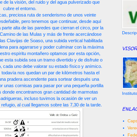
 de la visión, del ruido y del agua pulverizado que
cubre el entorno.
icas, preciosa ruta de senderismo de unos veinte
desdeñable, pero tenemos que continuar, desde aquí
parte alta de las paredes que cierran el circo, por la
Descrip
 Camino de las Mulas y más de frente acercándose
 las Clavijas de Soaso, una subida vertical habilitada
dena para agarrarse y poder culminar con la máxima
VISOR
estro espíritu montañero optamos por esta opción,
esta subida sea un tramo divertido y de disfrute o
, cada uno debe valorar su estado físico y anímico.
todavía nos quedan un par de kilómetros hasta el
 una pradera ascendente para sortear después una
r unas cornisas para pasar por una pequeña portilla
ras donde encontramos gran cantidad de marmotas
Institu
adrigueras, incluso tuvimos la ocasión de ver un
al refugio, al cual llegamos sobre las 7,30 de la tarde.
ENLA
Caps
Vere
Fede