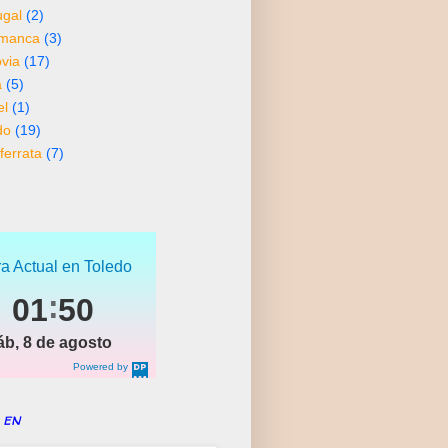
ugal
(2)
amanca
(3)
via
(17)
a
(5)
el
(1)
do
(19)
ferrata
(7)
a Actual en Toledo
01
50
áb, 8 de agosto
Powered by
DaysPedia.c
om
 en