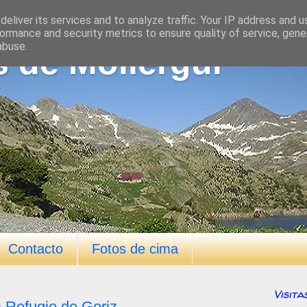
eliver its services and to analyze traffic. Your IP address and 
ormance and security metrics to ensure quality of service, gen
abuse.
s de Mollergui
Contacto
Fotos de cima
Visita
a Refugio de Goriz