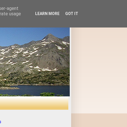
user-agent
erate usage
LEARN MORE
GOT IT
s