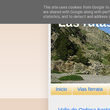
This site uses cookies from Google to d
are shared with Google along with perf
statistics, and to detect and address 
Las ruta
Inicio
Vias ferrata
Valle de Ordesa hast