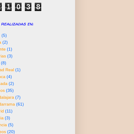
2
1
0
3
8
realizadas en:
6
(5)
a
(2)
nte
(1)
rias
(3)
(8)
ad Real
(1)
nca
(4)
nada
(2)
os
(35)
alajara
(7)
darrama
(61)
id
(11)
ia
(3)
ncia
(5)
neos
(20)