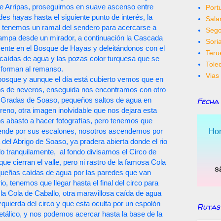
de Arripas, proseguimos en suave ascenso entre
Port
es hayas hasta el siguiente punto de interés, la
Sal
 tenemos un ramal del sendero para acercarse a
Sego
ampa desde un mirador, a continuación la Cascada
Sori
ente en el Bosque de Hayas y deleitándonos con el
Teru
 caídas de agua y las pozas color turquesa que se
Tole
forman al remanso.
Vias 
bosque y aunque el día está cubierto vemos que en
tos de neveros, enseguida nos encontramos con otro
Fecha
 Gradas de Soaso, pequeños saltos de agua en
reno, otra imagen inolvidable que nos dejara esta
s abasto a hacer fotografías, pero tenemos que
iende por sus escalones, nosotros ascendemos por
Hor
 del Abrigo de Soaso, ya pradera abierta donde el rio
o tranquilamente, al fondo divisamos el Circo de
ue cierran el valle, pero ni rastro de la famosa Cola
s
equeñas caídas de agua por las paredes que van
o, tenemos que llegar hasta el final del circo para
la Cola de Caballo, otra maravillosa caída de agua
izquierda del circo y que esta oculta por un espolón
Rutas
tálico, y nos podemos acercar hasta la base de la